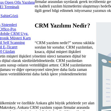
firmalar arasından sıyrılarak gerek tecrübemiz 
us Open Ofis Yazılımı
en kaliteli yazılım hizmetlerini ulaştırmayı hed
l Terminali
ilgili genel bilgi edinmek istiyorsanız yazımızı 
ŞahinGözü
CRM Yazılımı Nedir?
ş Sistemleri
Office-Pos
Mobile CRM Uyg.
tronik Müşteri Kartı
l Self Scanning
“CRM yazılımı nedir?” sorusu sıklıkla
l E-Ticaret
sorulan bir sorudur. CRM yazılımları,
 Cüzdan
kısaca, dijital müşteri ilişkileri
tin müşteri ilişkileri yönetimi süreci tamamen dijital bir
n dijital olarak sürdürülebilmektedir. CRM yazılımları
rtamı sunup onların verimliliğini arttırır. CRM yazılımlarının
ağlaması ve diğer operasyonel süreçlere daha fazla zaman
ların verimliliklerini daha farklı işlere yönlendirmelerini
lkemizde ve özellikle Ankara gibi büyük şehirlerde yer alan
r. Makrokey, Ankara CRM yazılımı yapan firmalar arasında