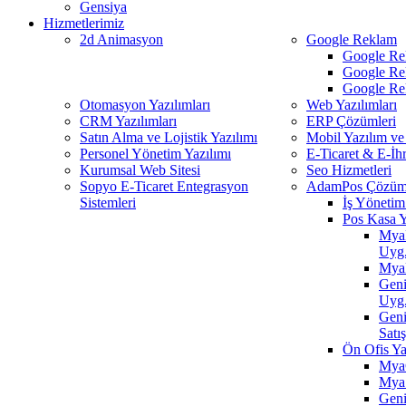
Gensiya
Hizmetlerimiz
2d Animasyon
Google Reklam
Google Re
Google Re
Google Re
Otomasyon Yazılımları
Web Yazılımları
CRM Yazılımları
ERP Çözümleri
Satın Alma ve Lojistik Yazılımı
Mobil Yazılım ve
Personel Yönetim Yazılımı
E-Ticaret & E-İh
Kurumsal Web Sitesi
Seo Hizmetleri
Sopyo E-Ticaret Entegrasyon
AdamPos Çözüml
Sistemleri
İş Yönetim 
Pos Kasa Y
MyaR
Uyg
MyaP
Geni
Uyg
Gen
Satı
Ön Ofis Ya
MyaC
MyaS
Geni