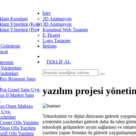
İşler
klam Kurulum
2D Animasyon
klam Yönetimi (Kobi)
3D Animasyon
klam Yönetimi (Pro)
Kurumsal Web Tasarım
E-Ticaret
Logo Tasarımı
 Geliştirme
İletişim
racat
TEKLİF AL
erimiz
Yazılımları
azılımları
es Restoran Satış
.
yazılım projesi yöneti
os Genel Satış Uyg.
us II Market Satış
.
ius Open Mağaza
ş Uyg.
Teknolojinin ve dijital dünyanın giderek yaygınlaş
zılımları
yöntemini yazılımları giderek daha da talep görm
enter Ofis Yazılımı
teknolojik gelişmelere uyum sağlaması ve müşteri 
hop Ofis Yazılımı
yazılımı yapan firmalar da giderek yaygınlaşmı
usII Ofis Yazılımı