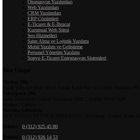
Otomasyon Yazılımları
Web Yazılımları
CRM Yazılımları
ERP Çözümleri
E-Ticaret & E-İhracat
Kurumsal Web Sitesi
Seo Hizmetleri
Satın Alma ve Lojistik Yazılımı
Mobil Yazılım ve Geliştirme
Personel Yönetim Yazılımı
Sopyo E-Ticaret Entegrasyon Sistemleri
Bize Ulaşın
Merkez Ofis
Aşağı Yahyalar Mah. 995/1 Sokak Kat:8 No: 5/31 (Ofis Anadolu) PK
Teknopark Ofis
Çakü Teknokent Çankırı Yakınkent OSB 2. Cadde No:4/2020
Merkez / Çankırı
Yurtdışı Adresimiz
30 N GOULD ST STE R SHERIDAN / Wyoming - United States 8
Telefon :
0 (312) 925 45 80
Telefon :
0 (312) 926 14 53