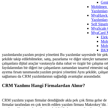
Geni
Mobilmen E
Yazılımları
MyaHawk 
Yazılımları
Self Sipari
MyaScale 
MyaCard 
Elek
Mobi
Mobi
BKM
yazılımlarıdır.yazılım projesi yönetimi Bu yazılımlar sayesinde bir şirke
şekilde takip edilebilmekte, satış, pazarlama ve diğer süreçler tamame
çalışanlara dijital araçlar vasıtasıyla daha rahat ve özgür bir çalışma o
faydalarından bir diğeri ise çalışanların zamandan tasarruf etmesini s
ayırma fırsatı tanımasıdır.yazılım projesi yönetimi Aynı şekilde, çalışan
sağlaması da CRM yazılımlarının sağladığı avantajlar arasındadır.
CRM Yazılımı Hangi Firmalardan Alınır?
CRM yazılımı yapan firmalar dendiğinde akla pek çok firma gelse de ü
firmalar tarafından en çok tercih edilen yazılım firması Makrokey’di