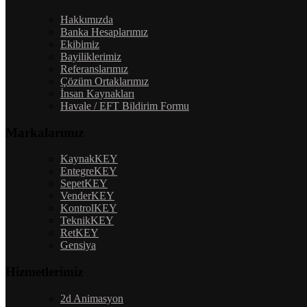
Hakkımızda
Banka Hesaplarımız
Ekibimiz
Bayiliklerimiz
Referanslarımız
Çözüm Ortaklarımız
İnsan Kaynakları
Havale / EFT Bildirim Formu
Markalarımız
KaynakKEY
EntegreKEY
SepetKEY
VenderKEY
KontrolKEY
TeknikKEY
RetKEY
Gensiya
Hizmetlerimiz
2d Animasyon