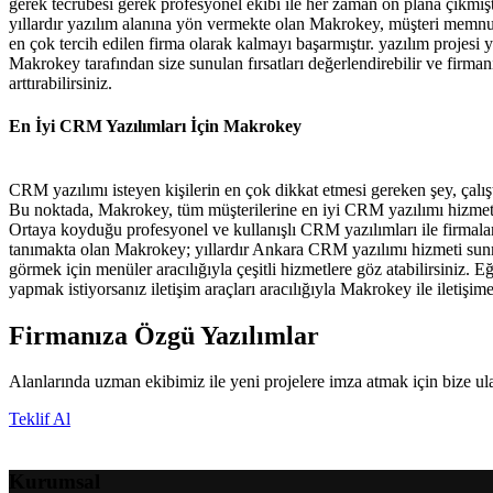
gerek tecrübesi gerek profesyonel ekibi ile her zaman ön plana çıkmışt
yıllardır yazılım alanına yön vermekte olan Makrokey, müşteri memnuni
en çok tercih edilen firma olarak kalmayı başarmıştır. yazılım projes
Makrokey tarafından size sunulan fırsatları değerlendirebilir ve firmanı
arttırabilirsiniz.
En İyi CRM Yazılımları İçin Makrokey
CRM yazılımı isteyen kişilerin en çok dikkat etmesi gereken şey, çalışt
Bu noktada, Makrokey, tüm müşterilerine en iyi CRM yazılımı hizmeti
Ortaya koyduğu profesyonel ve kullanışlı CRM yazılımları ile firmalar
tanımakta olan Makrokey; yıllardır Ankara CRM yazılımı hizmeti sun
görmek için menüler aracılığıyla çeşitli hizmetlere göz atabilirsiniz. E
yapmak istiyorsanız iletişim araçları aracılığıyla Makrokey ile iletişime
Firmanıza Özgü Yazılımlar
Alanlarında uzman ekibimiz ile yeni projelere imza atmak için bize ul
Teklif Al
Kurumsal