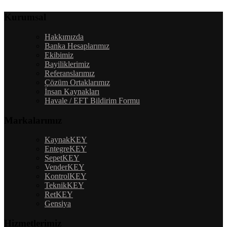
Kurumsal
Hakkımızda
Banka Hesaplarımız
Ekibimiz
Bayiliklerimiz
Referanslarımız
Çözüm Ortaklarımız
İnsan Kaynakları
Havale / EFT Bildirim Formu
Markalarımız
KaynakKEY
EntegreKEY
SepetKEY
VenderKEY
KontrolKEY
TeknikKEY
RetKEY
Gensiya
Hizmetlerimiz