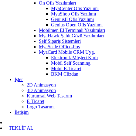
Ön Ofis Yazılımları
MyaCenter Ofis Yazılımı
MyaShop Ofis Yazılımı
GeniusII Ofis Yazılımı
Genius Open Ofis Yazılımı
Mobilmen El Terminali Yazılımları
MyaHawk ŞahinGözü Yazılımları
Self Sipariş Sistemleri
MyaScale Office-Pos
MyaCard Mobile CRM Uyg.
Elektronik Müşteri Kartı
Mobil Self Scanning
Mobil E-Ticaret
BKM Cüzdan
İşler
2D Animasyon
3D Animasyon
Kurumsal Web Tasarım
E-Ticaret
Logo Tasarımı
İletişim
TEKLİF AL