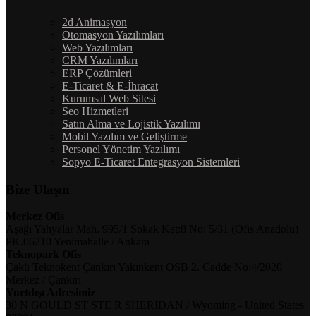
2d Animasyon
Otomasyon Yazılımları
Web Yazılımları
CRM Yazılımları
ERP Çözümleri
E-Ticaret & E-İhracat
Kurumsal Web Sitesi
Seo Hizmetleri
Satın Alma ve Lojistik Yazılımı
Mobil Yazılım ve Geliştirme
Personel Yönetim Yazılımı
Sopyo E-Ticaret Entegrasyon Sistemleri
Bize Ulaşın
Merkez Ofis
Aşağı Yahyalar Mah. 995/1 Sokak Kat:8 No: 5/31 (Ofis Anadolu)
PK.06210 Yenimahalle / Ankara
Teknopark Ofis
Çakü Teknokent Çankırı Yakınkent OSB 2. Cadde No:4/2020
Merkez / Çankırı
Yurtdışı Adresimiz
30 N GOULD ST STE R SHERIDAN / Wyoming - United States