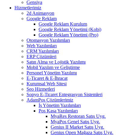
Gensiya
Hizmetlerimiz
2d Animasyon
Google Reklam
Google Reklam Kurulum
Google Reklam Yönetimi (Kobi)
Google Reklam Yönetimi (Pro)
Otomasyon Yazılımları
Web Yazılımları
CRM Yazılımları
ERP Çözümleri
Satın Alma ve Lojistik Yazılımı
Mobil Yazılım ve Geliştirme
Personel Yönetim Yazılımı
E-Ticaret & E-İhracat
Kurumsal Web Sitesi
Seo Hizmetleri
Sopyo E-Ticaret Entegrasyon Sistemleri
AdamPos Çözümlerimiz
İş Yönetim Yazılımları
Pos Kasa Yazılımları
MyaRes Restoran Satış Uyg.
MyaPos Genel Satış Uyg.
Genius II Market Satış Uyg.
Genius Open Mağaza Satış Uyg.