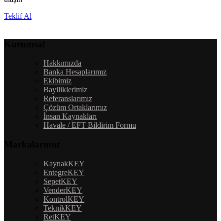
Teklif Al
Kurumsal
Hakkımızda
Banka Hesaplarımız
Ekibimiz
Bayiliklerimiz
Referanslarımız
Çözüm Ortaklarımız
İnsan Kaynakları
Havale / EFT Bildirim Formu
Markalarımız
KaynakKEY
EntegreKEY
SepetKEY
VenderKEY
KontrolKEY
TeknikKEY
RetKEY