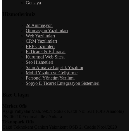
Gensiya
Hizmetlerimiz
2d Animasyon
Otomasyon Yazılımları
Web Yazılımları
CRM Yazılımları
ERP Çözümleri
E-Ticaret & E-İhracat
Kurumsal Web Sitesi
Seo Hizmetleri
Satın Alma ve Lojistik Yazılımı
Mobil Yazılım ve Geliştirme
Personel Yönetim Yazılımı
Sopyo E-Ticaret Entegrasyon Sistemleri
Bize Ulaşın
Merkez Ofis
Aşağı Yahyalar Mah. 995/1 Sokak Kat:8 No: 5/31 (Ofis Anadolu)
PK.06210 Yenimahalle / Ankara
Teknopark Ofis
Çakü Teknokent Çankırı Yakınkent OSB 2. Cadde No:4/2020