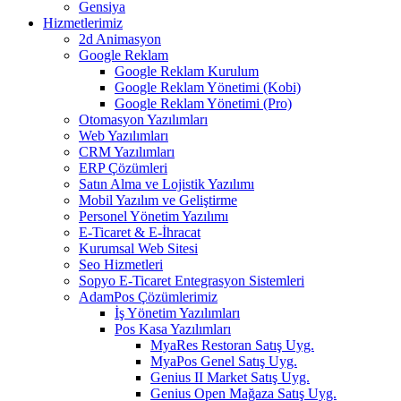
Gensiya
Hizmetlerimiz
2d Animasyon
Google Reklam
Google Reklam Kurulum
Google Reklam Yönetimi (Kobi)
Google Reklam Yönetimi (Pro)
Otomasyon Yazılımları
Web Yazılımları
CRM Yazılımları
ERP Çözümleri
Satın Alma ve Lojistik Yazılımı
Mobil Yazılım ve Geliştirme
Personel Yönetim Yazılımı
E-Ticaret & E-İhracat
Kurumsal Web Sitesi
Seo Hizmetleri
Sopyo E-Ticaret Entegrasyon Sistemleri
AdamPos Çözümlerimiz
İş Yönetim Yazılımları
Pos Kasa Yazılımları
MyaRes Restoran Satış Uyg.
MyaPos Genel Satış Uyg.
Genius II Market Satış Uyg.
Genius Open Mağaza Satış Uyg.