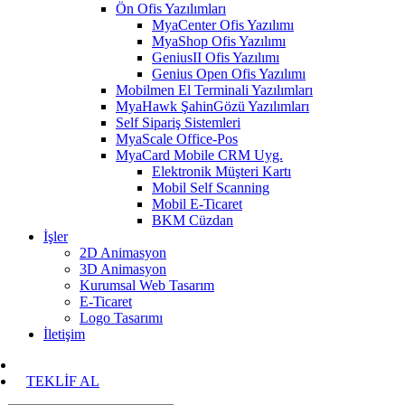
Ön Ofis Yazılımları
MyaCenter Ofis Yazılımı
MyaShop Ofis Yazılımı
GeniusII Ofis Yazılımı
Genius Open Ofis Yazılımı
Mobilmen El Terminali Yazılımları
MyaHawk ŞahinGözü Yazılımları
Self Sipariş Sistemleri
MyaScale Office-Pos
MyaCard Mobile CRM Uyg.
Elektronik Müşteri Kartı
Mobil Self Scanning
Mobil E-Ticaret
BKM Cüzdan
İşler
2D Animasyon
3D Animasyon
Kurumsal Web Tasarım
E-Ticaret
Logo Tasarımı
İletişim
TEKLİF AL